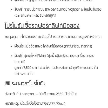
รับฟรี!
“เทรนนิ่งการขับรถฟอร์คลิฟท์อย่างถูกวิธี”
พร้อมใบรับรอง
(Certificate)
หลังจบหลักสูตร
โปรโมชัน ซื้อรถฟอร์คลิฟท์มือสอง
ลงทุนคุ้มค่า ได้รถยกสภาพเยี่ยมไปครอบครอง พร้อมการดูแลที่เหนือกว่า
เงื่อนไข:
เมื่อ
ซื้อรถฟอร์คลิฟท์มือสอง
(ทุกรุ่นที่ร่วมรายการ)
รับฟรี!
ชุดอะไหล่ PM แท้
(ชุดน้ำมันเครื่อง, กรองเครื่อง, กรอง
อากาศ)
มูลค่า 7,500 บาท!
ช่วยให้คุณประหยัดค่าบำรุงรักษางวดแรกได้
อย่างสบายใจ
📅 ระยะเวลาโปรโมชัน
ตั้งแต่วันที่
1 กรกฎาคม – 30 กันยายน 2569
นี้เท่านั้น!
หมายเหตุ:
เงื่อนไขเป็นไปตามที่บริษัทฯ กำหนด