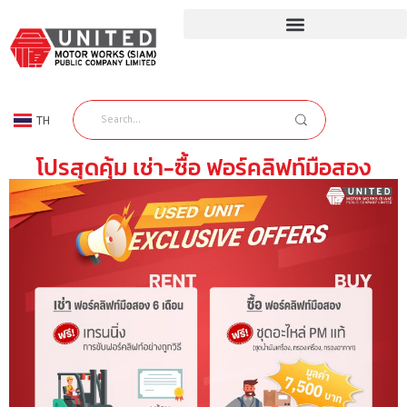
TH
EN
โปรสุดคุ้ม เช่า-ซื้อ ฟอร์คลิฟท์มือสอง