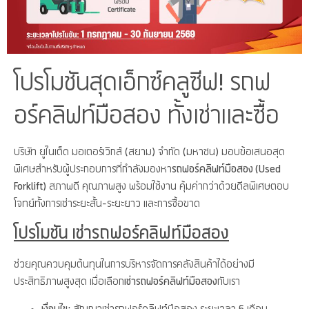
โปรโมชันสุดเอ็กซ์คลูซีฟ! รถฟ
อร์คลิฟท์มือสอง ทั้งเช่าและซื้อ
บริษัท ยูไนเต็ด มอเตอร์เวิกส์ (สยาม) จำกัด (มหาชน) มอบข้อเสนอสุด
พิเศษสำหรับผู้ประกอบการที่กำลังมองหา
รถฟอร์คลิฟท์มือสอง (Used
Forklift)
สภาพดี คุณภาพสูง พร้อมใช้งาน คุ้มค่ากว่าด้วยดีลพิเศษตอบ
โจทย์ทั้งการเช่าระยะสั้น-ระยะยาว และการซื้อขาด
โปรโมชัน เช่ารถฟอร์คลิฟท์มือสอง
ช่วยคุณควบคุมต้นทุนในการบริหารจัดการคลังสินค้าได้อย่างมี
ประสิทธิภาพสูงสุด เมื่อเลือก
เช่ารถฟอร์คลิฟท์มือสอง
กับเรา
เงื่อนไข:
สัญญาเช่ารถฟอร์คลิฟท์มือสอง ระยะเวลา 6 เดือน