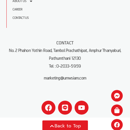
ABOUT US
CAREER
CONTACT US
CONTACT
No. 2 Phahon Yothin Road, Tambol Prachathipat, Amphur Thanyaburi,
Pathumthani 12130
Tel : 0-2033-5959
marketing@umwsiam.com
Back to Top