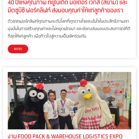
40 ปีแห่งคุณภาพ ที่ยูไนเต็ด มอเตอร์ เวิกส์ (สยาม) และ
มิตซูบิชิ ฟอร์คลิฟท์ ส่งมอบคุณค่าให้แก่ลูกค้าของเรา
ด้วยรถฟอร์คลิฟท์คุณภาพระดับโลกที่คุณวางใจและมั่นใจในประสิทธิภาพเรา
มุ่งมั่นในการสร้างคุณค่าและไม่หยุดพัฒนา และยังคงส่งมอบประสบการณ์ที่ดี
ที่สุดให้แก่ลูกค้า เพื่อก้าวไปสู่ความเป็นเลิศร่วมกัน
MORE
งาน FOOD PACK & WAREHOUSE LOGISTICS EXPO