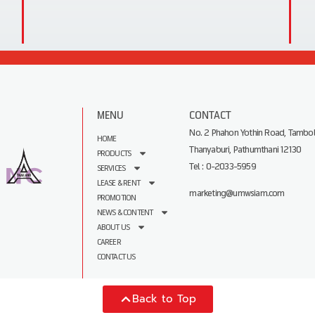
MENU
CONTACT
No. 2 Phahon Yothin Road, Tambol
HOME
Thanyaburi, Pathumthani 12130
PRODUCTS
Tel : 0-2033-5959
SERVICES
LEASE & RENT
marketing@umwsiam.com
PROMOTION
NEWS & CONTENT
ABOUT US
CAREER
CONTACT US
Back to Top