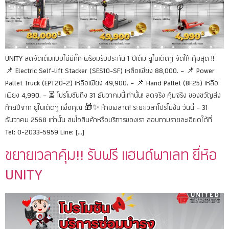
UNITY ลดจัดเต็มแบบไม่มีกั๊ก พร้อมรับประกัน 1 ปีเต็ม ยูไนเต็ดฯ จัดให้ คุ้มสุด !!
📌 Electric Self-lift Stacker (SES10-SF) เหลือเพียง 88,000. – 📌 Power
Pallet Truck (EPT20-2) เหลือเพียง 49,900. – 📌 Hand Pallet (BF25) เหลือ
เพียง 4,990. – ⏳ โปรโมชันถึง 31 ธันวาคมนี้เท่านั้น! ลดจริง คุ้มจริง ของขวัญส่ง
ท้ายปีจาก ยูไนเต็ดฯ เพื่อคุณ 🎁✨ ห้ามพลาด! ระยะเวลาโปรโมชัน วันนี้ – 31
ธันวาคม 2568 เท่านั้น สนใจสินค้าหรือบริการของเรา สอบถามรายละเอียดได้ที่
Tel: 0-2033-5959 Line: […]
ขยายเวลาคุ้ม!! รับฟรี แฮนด์พาเลท ยี่ห้อ
UNITY