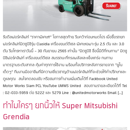
รับดีลฟอร์คลิฟท์ “ราคาพิเศษ!!” โอกาสสุดท้าย รีบคว้าก่อนหมดโปร เมื่อซื้อรถยก
ฟอร์คลิฟท์มิตซูบิชิรุ่น Clasidia เครื่องยนต์ดีเซล พิเศษเฉพาะรุ่น 2.5 ตัน และ 3.0
ตัน รีบโทรหาเราวันนี้ – 30 กันยายน 2565 เท่านั้น “มิตซูบิชิ ชื่อนี้มีดีที่ทนทาน” มิตซู
บิชิฟอร์คลิฟท์ เครื่องยนต์ดีเซล สมรรถนะที่ทรงพลังและแข็งแกร่ง ทนทาน
มาตรฐานระดับสากล คุ้มค่าทุกการใช้งาน พร้อมทั้งบริการหลังการขายจาก “ยูไน
เต็ดฯ” ทีมงานมืออาชีพที่มีความเชี่ยวชาญด้านฟอร์คลิฟท์ที่จะช่วยให้คำปรึกษาและ
ดูแลคุณ สนใจทดลองขับ หรือชมการทำงานเพิ่มเติมได้ที่ Fackbook United
Motor Works Siam PCL YouTube UMWS United สอบถามรายละเอียดได้ที่ Tel
: 02-033-5959 ต่อ 5222 และ 5279 Line : @unitedmotorworks Email […]
ทำไมใครๆ ยกนิ้วให้ Super Mitsubishi
Grendia