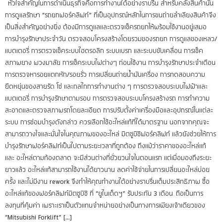
หัวใจสำคัญในการดำเนินธุรกิจคือการทำงานได้อย่างราบรื่น สำหรับคลังสินค้านั้น
การดูแลรักษา “รถยกฟอร์คลิฟท์” ที่เป็นอุปกรณ์หลักในการขนถ่ายลำเลียงสินค้าจึง
เป็นสิ่งสำคัญอย่างยิ่ง ต้องมีการดูแลและตรวจเช็ครถยกให้พร้อมใช้งานอยู่เสมอ
การบำรุงรักษาประจำวัน ตรวจสอบโครงสร้างโดยรวมของรถยก การดูแลของเหลว/
แบตเตอรี่ การตรวจเช็คระบบไฮดรอลิก ระบบเบรก และระบบขับเคลื่อน การเช็ค
สภาพยาง พวงมาลัย การเช็คระบบไฟต่างๆ ก่อนใช้งาน การบำรุงรักษาประจำเดือน
การตรวจหารอยแตกหัก/รอยรั่ว การเปลี่ยนถ่ายน้ำมันเครื่อง การทดสอบความ
ยืดหยุ่นของสายรัด โซ่ และกลไกการทำงานต่าง ๆ การตรวจสอบระบบไฟฟ้าและ
แบตเตอรี่ การบำรุงรักษาตามรอบ การตรวจสอบระบบโครงสร้างรถ การทำความ
สะอาดและตรวจสภาพรถโดยละเอียด การปรับตั้งค่าเครื่องมือและอุปกรณ์ในแต่ละ
ระบบ การซ่อมบำรุงดังกล่าว ควรเลือกใช้อะไหล่แท้ที่ได้มาตรฐาน นอกจากคุณจะ
สามารถวางใจและมั่นใจในคุณภาพของอะไหล่ มิตซูบิชิฟอร์คลิฟท์ แล้วยังช่วยให้การ
บำรุงรักษาฟอร์คลิฟท์เป็นไปตามระยะเวลาที่ถูกต้อง ถึงแม้ว่าราคาของอะไหล่แท้
และ อะไหล่ตามท้องตลาด จะมีส่วนต่างที่ยั่วยวนใจในตอนแรก แต่เมื่อมองถึงระยะ
ยาวแล้ว อะไหล่แท้สามารถใช้งานได้ยาวนาน ลดค่าใช้จ่ายในการเปลี่ยนอะไหล่บ่อย
ครั้ง และไม่มีงาน rework จึงทำให้คุณทำงานได้อย่างราบรื่นเต็มประสิทธิภาพ ซื้อ
อะไหล่แท้ของฟอร์คลิฟท์มิตซูบิชิ ที่ “ยูไนเต็ดฯ” รับประกัน 3 เดือน ถือเป็นการ
ลงทุนที่คุ้มค่า เพราะเราเป็นตัวแทนจำหน่ายอย่างเป็นทางการเพียงเจ้าเดียวของ
“Mitsubishi Forklift” […]