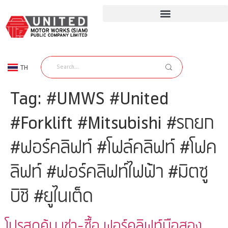
TH
EN
Tag:
#UMWS #United
#Forklift #Mitsubishi #รถยก
#ฟอร์คลิฟท์ #โฟล์คลิฟท์ #โฟค
ลิฟท์ #ฟอร์คลิฟท์ไฟฟ้า #มิตซู
บิชิ #ยูไนเต็ด
โปรสุดคุ้ม เช่า-ซื้อ ฟอร์คลิฟท์มือสอง