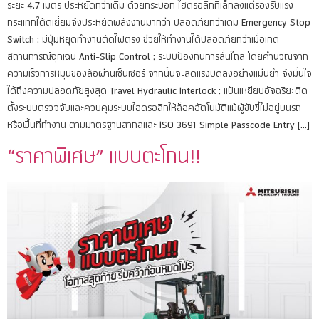
ระยะ 4.7 เมตร ประหยัดกว่าเดิม ด้วยกระบอก ไฮดรอลิกที่เล็กลงแต่รองรับแรง
กระแทกได้ดีเยี่ยมจึงประหยัดพลังงานมากว่า ปลอดภัยกว่าเดิม Emergency Stop
Switch : มีปุ่มหยุดทำงานตัดไฟตรง ช่วยให้ทำงานได้ปลอดภัยกว่าเมื่อเกิด
สถานการณ์ฉุกเฉิน Anti-Slip Control : ระบบป้องกันการลื่นไถล โดยคำนวณจาก
ความเร็วการหมุนของล้อผ่านเซ็นเซอร์ จากนั้นจะลดแรงบิดลงอย่างแม่นยำ จึงมั่นใจ
ได้ถึงความปลอดภัยสูงสุด Travel Hydraulic Interlock : แป้นเหยียบอัจฉริยะติด
ตั้งระบบตรวจจับและควบคุมระบบไฮดรอลิกให้ล็อคอัตโนมัติแม้ผู้ขับขี่ไม่อยู่บนรถ
หรือพื้นที่ทำงาน ตามมาตรฐานสากลและ ISO 3691 Simple Passcode Entry […]
“ราคาพิเศษ” แบบตะโกน!!