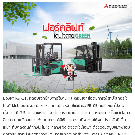
มองหา Forklift ที่ตอบโจทย์ทั้งการใช้งาน และตอบโจทย์อุดมการณ์รักษ์โลกอยู่ใช่
ไหม? Mr.U ขอแนะนำฟอร์คลิฟท์มิตซูบิชิระบบไฟฟ้ารุ่น FB-CB ที่มีให้เลือกใช้งาน
ตั้งแต่ 1.0-3.5 ตัน มาพร้อมฟังก์ชั่นการทำงานที่ครบครันและแข็งแกร่งไม่แพ้ฟอร์ค
ลิฟท์ระบบเครื่องยนต์ ด้วยแบตเตอรี่ลิเธียมไอออนที่จะช่วยให้คุณประหยัดยิ่งขึ้น
เหมาะกับคลังสินค้าทั้งในร่มและกลางแจ้ง ด้วยดีไซน์เฉพาะตัวของมิตซูบิชิมาพร้อม
ตัวรถสีเขียวที่บ่งบอกถึงการพัฒนาผลิตภัณฑ์อย่างคำนึงถึงสิ่งแวดล้อมและผู้ใช้