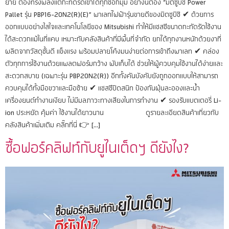
ย้าย ต้องทรงพลังแต่กะทัดรัดเข้าได้ทุกซอกมุม อย่างนี้ต้อง “มิตซูบิชิ Power
Pallet รุ่น PBP16-20N2(R)(E)” พาเลทไฟฟ้ารุ่นขายดีของมิตซูบิชิ ✔ ด้วยการ
ออกแบบอย่างใสใจและเทคโนโลยีของ Mitsubishi ทำให้มีแชสซีขนาดกะทัดรัดใช้งาน
ได้สะดวกแม้ในที่แคบ เหมาะกับคลังสินค้าที่มีพื้นที่จำกัด ยกได้ทุกงานหนักด้วยงาที่
ผลิตจากวัสดุชั้นดี แข็งแรง พร้อมปลายโค้งมนง่ายต่อการเข้าถึงพาเลท ✔ คล่อง
ตัวทุกการใช้งานด้วยแพลตฟอร์มกว้าง พับเก็บได้ ช่วยให้ผู้ควบคุมใช้งานได้ง่ายและ
สะดวกสบาย (เฉพาะรุ่น PBP20N2(R)) อีกทั้งคันบังคับยังถูกออกแบบให้สามารถ
ควบคุมได้ทั้งมือขวาและมือซ้าย ✔ แชสซีปิดสนิท ป้องกันฝุ่นละอองและน้ำ
เครื่องยนต์ทำงานเงียบ ไม่มีมลภาวะทางเสียงในการทำงาน ✔ รองรับแบตเตอรี่ Li-
ion ประหยัด คุ้มค่า ใช้งานได้ยาวนาน ดูรายละเอียดสินค้าเกี่ยวกับ
คลังสินค้าเพิ่มเติม คลิ๊กที่นี่ 👉 […]
ซื้อฟอร์คลิฟท์กับยูไนเต็ดฯ ดียังไง?