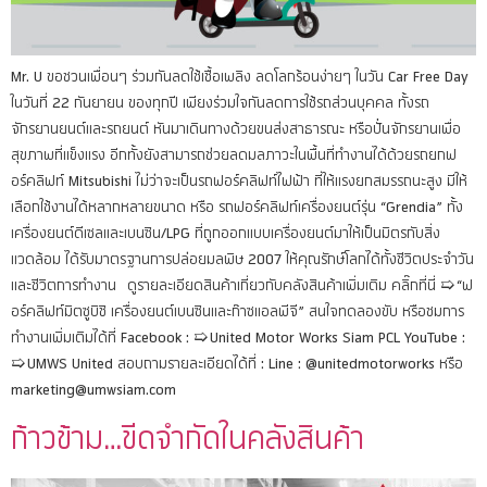
Mr. U ขอชวนเพื่อนๆ ร่วมกันลดใช้เชื้อเพลิง ลดโลกร้อนง่ายๆ ในวัน Car Free Day
ในวันที่ 22 กันยายน ของทุกปี เพียงร่วมใจกันลดการใช้รถส่วนบุคคล ทั้งรถ
จักรยานยนต์และรถยนต์ หันมาเดินทางด้วยขนส่งสาธารณะ หรือปั่นจักรยานเพื่อ
สุขภาพที่แข็งแรง อีกทั้งยังสามารถช่วยลดมลภาวะในพื้นที่ทำงานได้ด้วยรถยกฟ
อร์คลิฟท์ Mitsubishi ไม่ว่าจะเป็นรถฟอร์คลิฟท์ไฟฟ้า ที่ให้แรงยกสมรรถนะสูง มีให้
เลือกใช้งานได้หลากหลายขนาด หรือ รถฟอร์คลิฟท์เครื่องยนต์รุ่น “Grendia” ทั้ง
เครื่องยนต์ดีเซลและเบนซิน/LPG ที่ถูกออกแบบเครื่องยนต์มาให้เป็นมิตรกับสิ่ง
แวดล้อม ได้รับมาตรฐานการปล่อยมลพิษ 2007 ให้คุณรักษ์โลกได้ทั้งชีวิตประจำวัน
และชีวิตการทำงาน ดูรายละเอียดสินค้าเกี่ยวกับคลังสินค้าเพิ่มเติม คลิ๊กที่นี่ ➯ “ฟ
อร์คลิฟท์มิตซูบิชิ เครื่องยนต์เบนซินและก๊าซแอลพีจี” สนใจทดลองขับ หรือชมการ
ทำงานเพิ่มเติมได้ที่ Facebook : ➯ United Motor Works Siam PCL YouTube :
➯ UMWS United สอบถามรายละเอียดได้ที่ : Line : @unitedmotorworks หรือ
marketing@umwsiam.com
ก้าวข้าม…ขีดจำกัดในคลังสินค้า