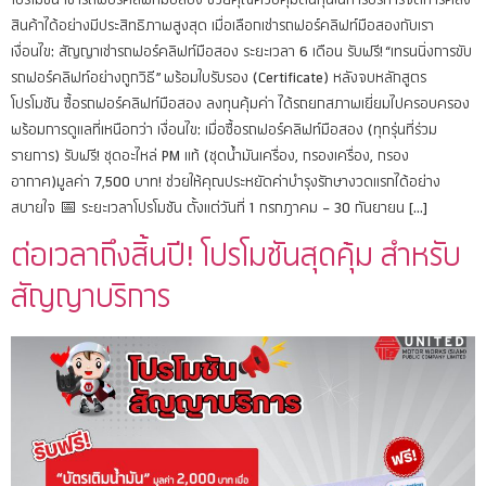
สินค้าได้อย่างมีประสิทธิภาพสูงสุด เมื่อเลือกเช่ารถฟอร์คลิฟท์มือสองกับเรา
เงื่อนไข: สัญญาเช่ารถฟอร์คลิฟท์มือสอง ระยะเวลา 6 เดือน รับฟรี! “เทรนนิ่งการขับ
รถฟอร์คลิฟท์อย่างถูกวิธี” พร้อมใบรับรอง (Certificate) หลังจบหลักสูตร
โปรโมชัน ซื้อรถฟอร์คลิฟท์มือสอง ลงทุนคุ้มค่า ได้รถยกสภาพเยี่ยมไปครอบครอง
พร้อมการดูแลที่เหนือกว่า เงื่อนไข: เมื่อซื้อรถฟอร์คลิฟท์มือสอง (ทุกรุ่นที่ร่วม
รายการ) รับฟรี! ชุดอะไหล่ PM แท้ (ชุดน้ำมันเครื่อง, กรองเครื่อง, กรอง
อากาศ)มูลค่า 7,500 บาท! ช่วยให้คุณประหยัดค่าบำรุงรักษางวดแรกได้อย่าง
สบายใจ 📅 ระยะเวลาโปรโมชัน ตั้งแต่วันที่ 1 กรกฎาคม – 30 กันยายน […]
ต่อเวลาถึงสิ้นปี! โปรโมชันสุดคุ้ม สำหรับ
สัญญาบริการ