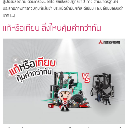
ซูเปอร์ปลอดภัย ด้วยเครื่องฟอกไอเสียเชิงเร่งปฏิกิริยา 3 ทาง ตามมาตรฐานให้
ประสิทธิภาพการควบคุมที่แม่นยำ ประหยัดน้ำมัน/แก๊ส ดีเยี่ยม และปล่อยมลพิษต่ำ
มาก […]
แท้หรือเทียบ สิ่งไหนคุ้มค่ากว่ากัน