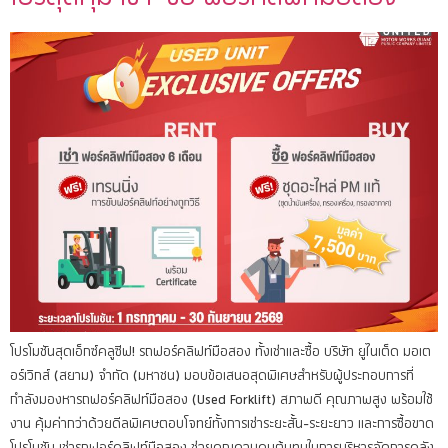
โปรโมชันสุดเอ็กซ์คลูซีฟ! รถฟอร์คลิฟท์มือสอง ทั้งเช่าและซื้อ บริษัท ยูไนเต็ด มอเต
อร์เวิกส์ (สยาม) จำกัด (มหาชน) มอบข้อเสนอสุดพิเศษสำหรับผู้ประกอบการที่
กำลังมองหารถฟอร์คลิฟท์มือสอง (Used Forklift) สภาพดี คุณภาพสูง พร้อมใช้
งาน คุ้มค่ากว่าด้วยดีลพิเศษตอบโจทย์ทั้งการเช่าระยะสั้น-ระยะยาว และการซื้อขาด
โปรโมชัน เช่ารถฟอร์คลิฟท์มือสอง ช่วยคุณควบคุมต้นทุนในการบริหารจัดการคลัง