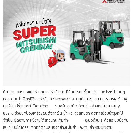
ถ้าคุณมองหา “ซูเปอร์รถยกฟอร์คลิฟท์” ที่มีสมรรถนะโดดเด่น และประหยัดสุดๆ
เราขอแนะนำ มิตซูบิชิฟอร์คลิฟท์ “Grendia” ระบบแก๊ส LPG รุ่น FG15-35N ด้วยซู
เปอร์ฟังก์ชั่นที่จะทำให้คุณว้าว ซูเปอร์ประหยัด ด้วยช่วงล่างที่มี Full Belly
Guard ช่วยปกป้องเครื่องยนต์จากฝุ่น น้ำ และสิ่งสกปรก ลดการซ่อมบำรุงที่ไม่
จำเป็น ยืดอายุการใช้งานได้ยาวนาน คุ้มค่า ซูเปอร์มั่นใจ ด้วยระบบบังคับ
เลี้ยวแบบไฮโดรสแตติกที่ตอบสนองอย่างแม่นยำ และง่ายสำหรับผู้ใช้งาน