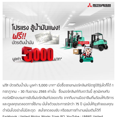
ฟรี!! บัตรเติมน้ำมัน มูลค่า 5,000 บาท* เมื่อซื้อรถยกฟอร์คลิฟท์มิตซูบิชิรุ่นใดก็ได้ 1
กรกฎาคม – 30 กันยายน 2565 เท่านั้น ซื้อฟอร์คลิฟท์กับเราวันนี้ สุดพิเศษกับ
คอร์สฝึกอบรมการขับขี่ฟอร์คลิฟท์ปลอดภัย จากทีมงานมืออาชีพที่พร้อมให้บริการ
และดูแลคุณตลอดการใช้งาน มั่นใจด้วยประการณ์กว่า 75 ปี มุ่งมั่นให้ธุรกิจของคุณ
ดำเนินไปอย่างไม่มีสะดุด สนใจทดลองขับ หรือชมการทำงานเพิ่มเติมได้ที่
Fackbook : United Motor Works Siam PCL YouTube : UMWS United