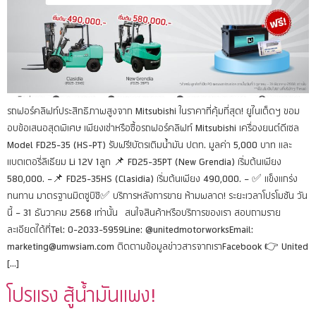
รถฟอร์คลิฟท์ประสิทธิภาพสูงจาก Mitsubishi ในราคาที่คุ้มที่สุด! ยูไนเต็ดฯ ขอม
อบข้อเสนอสุดพิเศษ เพียงเช่าหรือซื้อรถฟอร์คลิฟท์ Mitsubishi เครื่องยนต์ดีเซล
Model FD25-35 (HS-PT) รับฟรี!บัตรเติมน้ำมัน ปตท. มูลค่า 5,000 บาท และ
แบตเตอรี่ลิเธียม Li 12V 1ลูก 📌 FD25-35PT (New Grendia) เริ่มต้นเพียง
580,000. –📌 FD25-35HS (Clasidia) เริ่มต้นเพียง 490,000. – ✅ แข็งแกร่ง
ทนทาน มาตรฐานมิตซูบิชิ✅ บริการหลังการขาย ห้ามพลาด! ระยะเวลาโปรโมชัน วัน
นี้ – 31 ธันวาคม 2568 เท่านั้น สนใจสินค้าหรือบริการของเรา สอบถามราย
ละเอียดได้ที่Tel: 0-2033-5959Line: @unitedmotorworksEmail:
marketing@umwsiam.com ติดตามข้อมูลข่าวสารจากเราFacebook 👉 United
[…]
โปรแรง สู้น้ำมันแพง!