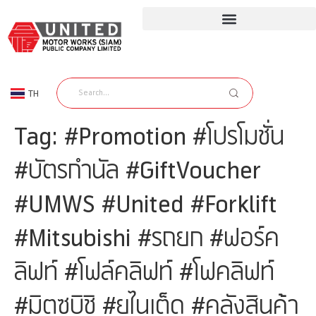
TH
EN
Tag:
#Promotion #โปรโมชั่น
#บัตรกำนัล #GiftVoucher
#UMWS #United #Forklift
#Mitsubishi #รถยก #ฟอร์ค
ลิฟท์ #โฟล์คลิฟท์ #โฟคลิฟท์
#มิตซูบิชิ #ยูไนเต็ด #คลังสินค้า