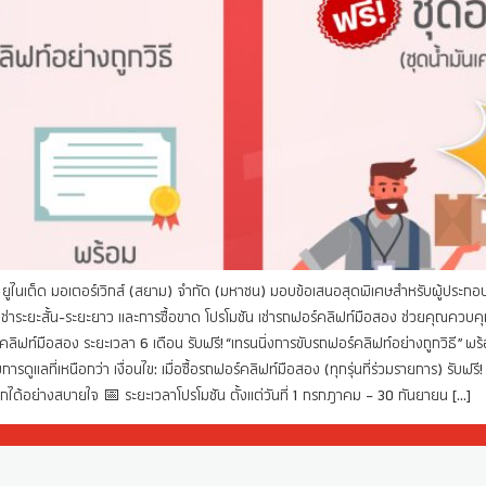
ริษัท ยูไนเต็ด มอเตอร์เวิกส์ (สยาม) จำกัด (มหาชน) มอบข้อเสนอสุดพิเศษสำหรับผู้ปร
เช่าระยะสั้น-ระยะยาว และการซื้อขาด โปรโมชัน เช่ารถฟอร์คลิฟท์มือสอง ช่วยคุณควบคุ
ร์คลิฟท์มือสอง ระยะเวลา 6 เดือน รับฟรี! “เทรนนิ่งการขับรถฟอร์คลิฟท์อย่างถูกวิธี” พ
ลที่เหนือกว่า เงื่อนไข: เมื่อซื้อรถฟอร์คลิฟท์มือสอง (ทุกรุ่นที่ร่วมรายการ) รับฟรี! 
กได้อย่างสบายใจ 📅 ระยะเวลาโปรโมชัน ตั้งแต่วันที่ 1 กรกฎาคม – 30 กันยายน […]