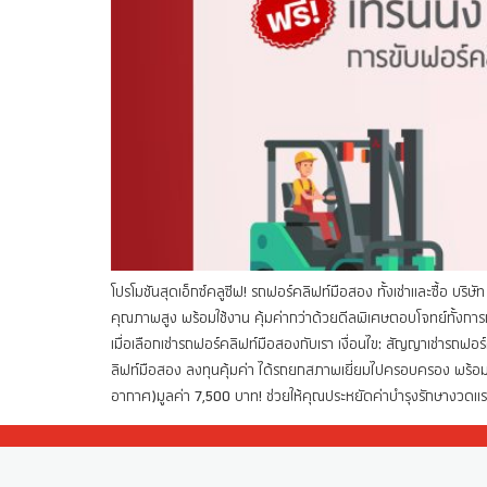
โปรโมชันสุดเอ็กซ์คลูซีฟ! รถฟอร์คลิฟท์มือสอง ทั้งเช่าและซื้อ บ
คุณภาพสูง พร้อมใช้งาน คุ้มค่ากว่าด้วยดีลพิเศษตอบโจทย์ทั้งการ
เมื่อเลือกเช่ารถฟอร์คลิฟท์มือสองกับเรา เงื่อนไข: สัญญาเช่ารถฟอ
ลิฟท์มือสอง ลงทุนคุ้มค่า ได้รถยกสภาพเยี่ยมไปครอบครอง พร้อมการดูแ
อากาศ)มูลค่า 7,500 บาท! ช่วยให้คุณประหยัดค่าบำรุงรักษางวดแร