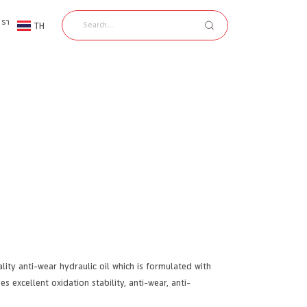
เรา
TH
EN
ity anti-wear hydraulic oil which is formulated with
s excellent oxidation stability, anti-wear, anti-