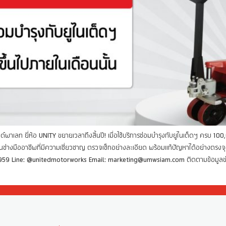
นด์พาเลท ยี่ห้อ UNITY ขยายเวลาถึงสิ้นปี! เมื่อใช้บริการซ่อมบำรุงกับยูไนเต็ดฯ ครบ 10
นช่างมืออาชีพที่มีความเชี่ยวชาญ ตรวจเช็กอย่างละเอียด พร้อมแก้ปัญหาได้อย่างตรงจุ
33-5959 Line: @unitedmotorworks Email: marketing@umwsiam.com ติดตามข้อมูล