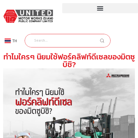
TH
EN
ทำไมใครๆ นิยมใช้ฟอร์คลิฟท์ดีเซลของมิตซู
บิชิ?