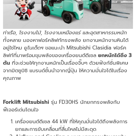
ท่าเรือ, โรงงานไม้, โรงงานเหมืองแร่ และอุตสาหกรรมหนัก
ทั้งหลาย มองหาฟอร์คลิฟท์ทรงพลัง ยกงานหนักงานหินได้
อยู่ใช่ไหม
ยูไนเต็ดฯ
ขอแนะนำ Mitsubishi Clasidia ฟอร์ค
ลิฟท์ที่มาพร้อมขุมพลังของเครื่องยนต์ดีเซล
ยกหนักได้ถึง 3
ตัน
ที่จะช่วยให้ทุกงานหนักเป็นเรื่องจิ๊บๆ ด้วยฟังก์ชั่นพิเศษ
จากมิตซูบิชิ แบรนด์ชั้นนำจากญี่ปุ่น ให้ความมั่นใจได้ในเรื่อง
คุณภาพ
Forklift Mitsubishi
รุ่น FD30HS นักยกทรงพลังกับ
ฟีเจอร์เด่นโดนใจ
เครื่องยนต์ดีเซล 44 kW ที่ให้คุณมั่นใจได้ถึงพลังการ
ยกและการขับเคลื่อนที่ลื่นไหลไม่มีสะดุด